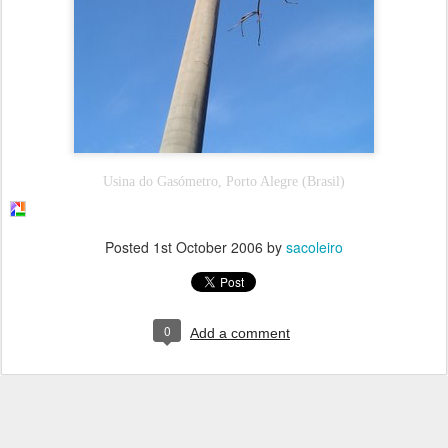
Usina do Gasómetro, Porto Alegre (Brasil)
Posted
1st October 2006
by
sacoleiro
0
Add a comment