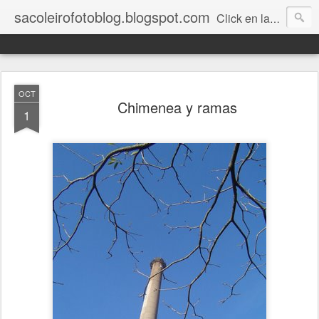
sacoleirofotoblog.blogspot.com
Click en las fotos para agrandar.
OCT
Chimenea y ramas
1